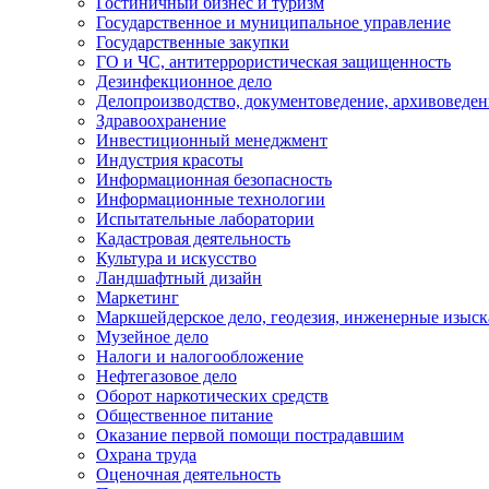
Гостиничный бизнес и туризм
Государственное и муниципальное управление
Государственные закупки
ГО и ЧС, антитеррористическая защищенность
Дезинфекционное дело
Делопроизводство, документоведение, архивоведен
Здравоохранение
Инвестиционный менеджмент
Индустрия красоты
Информационная безопасность
Информационные технологии
Испытательные лаборатории
Кадастровая деятельность
Культура и искусство
Ландшафтный дизайн
Маркетинг
Маркшейдерское дело, геодезия, инженерные изыс
Музейное дело
Налоги и налогообложение
Нефтегазовое дело
Оборот наркотических средств
Общественное питание
Оказание первой помощи пострадавшим
Охрана труда
Оценочная деятельность