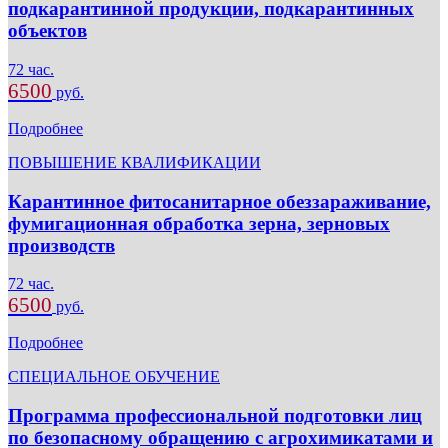
подкарантинной продукции, подкарантинных
объектов
72 час.
6500
руб.
Подробнее
ПОВЫШЕНИЕ КВАЛИФИКАЦИИ
Карантинное фитосанитарное обеззараживание,
фумигационная обработка зерна, зерновых
производств
72 час.
6500
руб.
Подробнее
СПЕЦИАЛЬНОЕ ОБУЧЕНИЕ
Программа профессиональной подготовки лиц
по безопасному обращению с агрохимикатами и